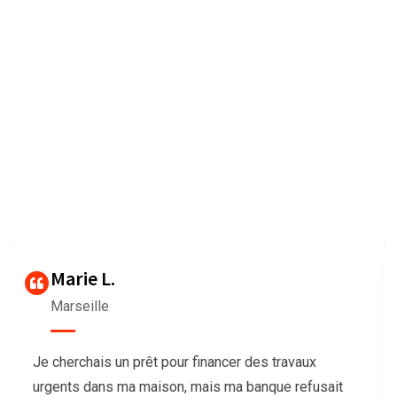
Nous sommes très heureux de
vous faire connaître les
Avis des clients
Our agency can only be as strong as our peopleagenhave run
their
businesses Duis aute irure dolorrepreh
Thierry G
Bordeaux
Nous avions besoin de trésorerie pour notre
association afin d’organiser un grand événement,