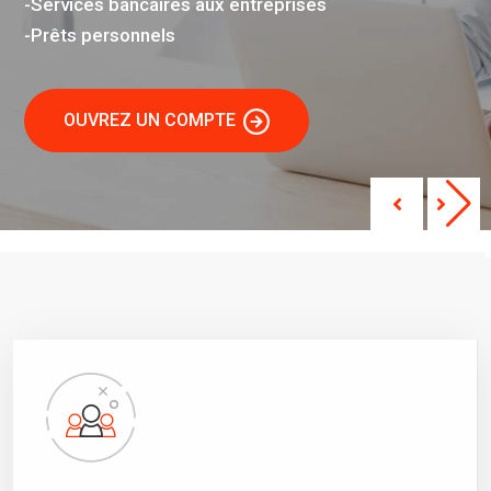
-Services bancaires aux entreprises
-Prêts personnels
OUVREZ UN COMPTE