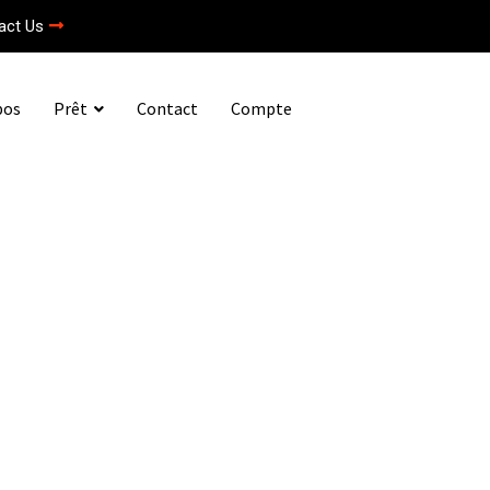
act Us
pos
Prêt
Contact
Compte