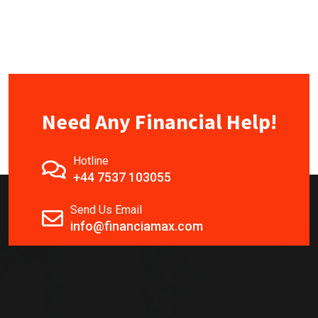
Need Any Financial Help!
Hotline
+44 7537 103055
Send Us Email
info@financiamax.com