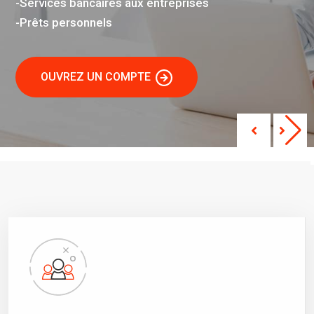
-Services bancaires aux entreprises
-Prêts personnels
OUVREZ UN COMPTE