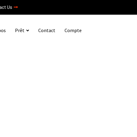
act Us
pos
Prêt
Contact
Compte