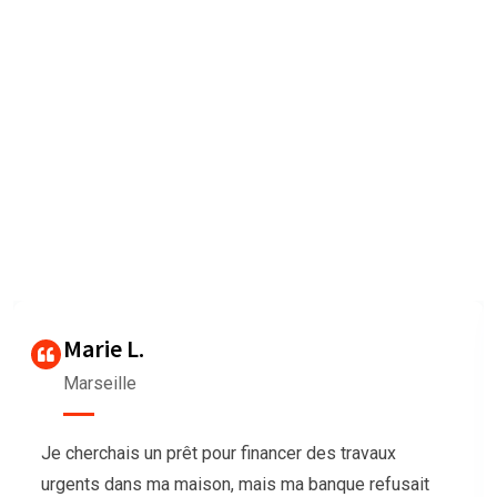
Nous sommes très heureux de
vous faire connaître les
Avis des clients
Our agency can only be as strong as our peopleagenhave run
their
businesses Duis aute irure dolorrepreh
Thierry G
Bordeaux
Nous avions besoin de trésorerie pour notre
association afin d’organiser un grand événement,