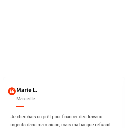
Nous sommes très heureux de
vous faire connaître les
Avis des clients
Our agency can only be as strong as our peopleagenhave run
their
businesses Duis aute irure dolorrepreh
Thierry G
Bordeaux
Nous avions besoin de trésorerie pour notre
association afin d’organiser un grand événement,