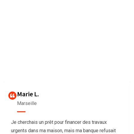
Nous sommes très heureux de
vous faire connaître les
Avis des clients
Our agency can only be as strong as our peopleagenhave run
their
businesses Duis aute irure dolorrepreh
Thierry G
Bordeaux
Nous avions besoin de trésorerie pour notre
association afin d’organiser un grand événement,