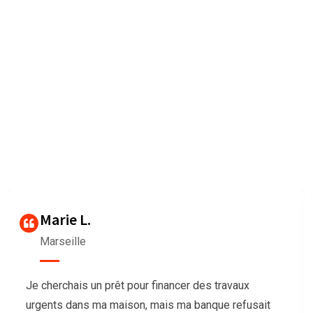
Nous sommes très heureux de
vous faire connaître les
Avis des clients
Our agency can only be as strong as our peopleagenhave run
their
businesses Duis aute irure dolorrepreh
Thierry G
Bordeaux
Nous avions besoin de trésorerie pour notre
association afin d’organiser un grand événement,