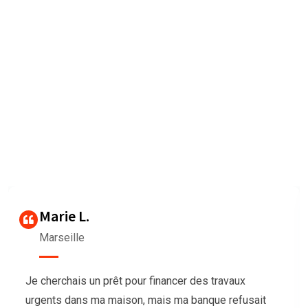
Nous sommes très heureux de
vous faire connaître les
Avis des clients
Our agency can only be as strong as our peopleagenhave run
their
businesses Duis aute irure dolorrepreh
Thierry G
Bordeaux
Nous avions besoin de trésorerie pour notre
association afin d’organiser un grand événement,