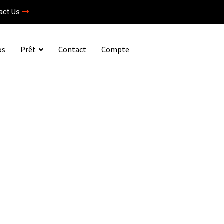
act Us
os
Prêt
Contact
Compte