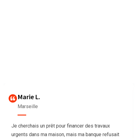
Nous sommes très heureux de
vous faire connaître les
Avis des clients
Our agency can only be as strong as our peopleagenhave run
their
businesses Duis aute irure dolorrepreh
Thierry G
Bordeaux
Nous avions besoin de trésorerie pour notre
association afin d’organiser un grand événement,