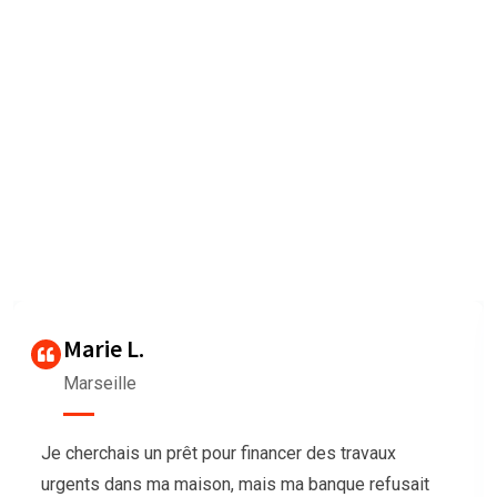
Nous sommes très heureux de
vous faire connaître les
Avis des clients
Our agency can only be as strong as our peopleagenhave run
their
businesses Duis aute irure dolorrepreh
Thierry G
Bordeaux
Nous avions besoin de trésorerie pour notre
association afin d’organiser un grand événement,