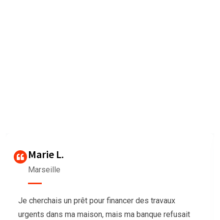
Nous sommes très heureux de
vous faire connaître les
Avis des clients
Our agency can only be as strong as our peopleagenhave run
their
businesses Duis aute irure dolorrepreh
Thierry G
Bordeaux
Nous avions besoin de trésorerie pour notre
association afin d’organiser un grand événement,