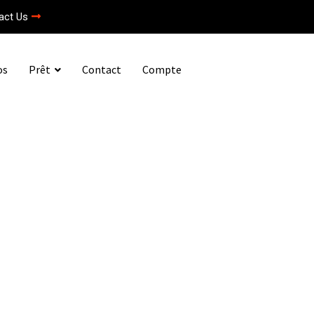
act Us
os
Prêt
Contact
Compte