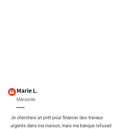
Nous sommes très heureux de
vous faire connaître les
Avis des clients
Our agency can only be as strong as our peopleagenhave run
their
businesses Duis aute irure dolorrepreh
Thierry G
Bordeaux
Nous avions besoin de trésorerie pour notre
association afin d’organiser un grand événement,