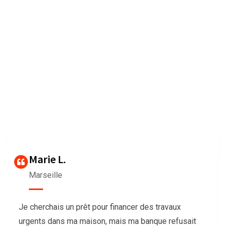
Nous sommes très heureux de
vous faire connaître les
Avis des clients
Our agency can only be as strong as our peopleagenhave run
their
businesses Duis aute irure dolorrepreh
Thierry G
Bordeaux
Nous avions besoin de trésorerie pour notre
association afin d’organiser un grand événement,