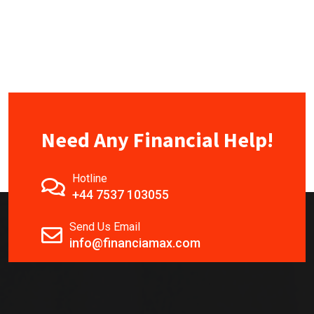
Need Any Financial Help!
Hotline
+44 7537 103055
Send Us Email
info@financiamax.com