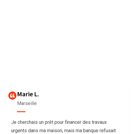
Nous sommes très heureux de
vous faire connaître les
Avis des clients
Our agency can only be as strong as our peopleagenhave run
their
businesses Duis aute irure dolorrepreh
Thierry G
Bordeaux
Nous avions besoin de trésorerie pour notre
association afin d’organiser un grand événement,