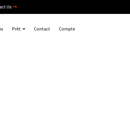
act Us
os
Prêt
Contact
Compte